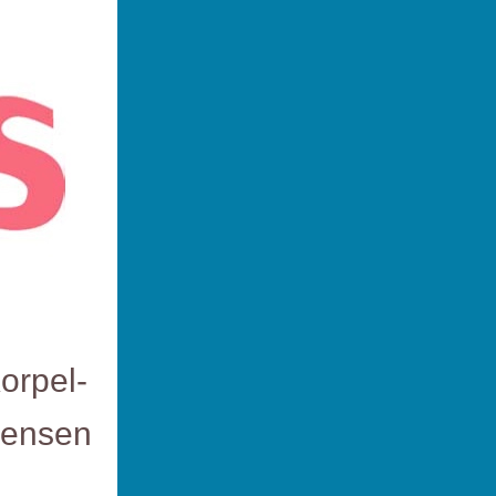
orpel-
aensen