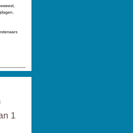
geweest,
ijdagen,
unstenaars
n
van 1