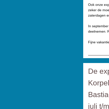
Ook onze expo
zeker de moei
zaterdagen e
In september 
deelnemen. R
Fijne vakantiet
De exp
Korpe
Bastia
juli t/