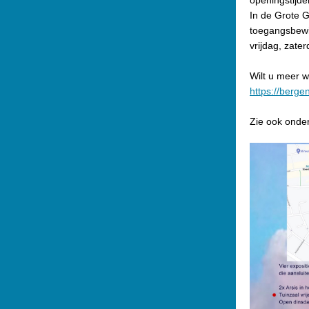
openingstijde
In de Grote G
toegangsbewij
vrijdag, zate
Wilt u meer w
https://berg
Zie ook onder