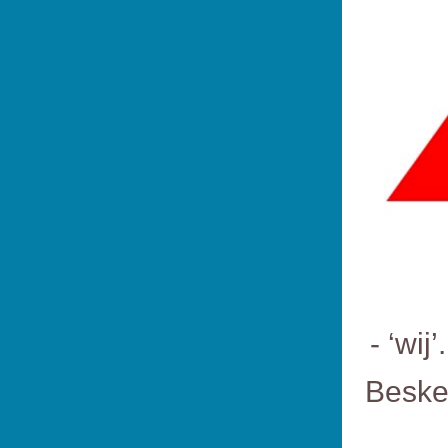
- ‘wi
Beske