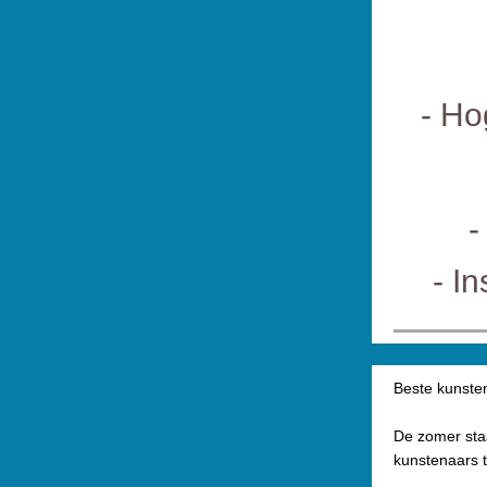
- Ho
-
- I
Beste kunsten
De zomer staat
kunstenaars 