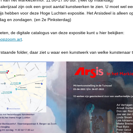
n van het Markiezenhof: 11:00-17:00 uur. (Niet op maandag)
alerijzaal zijn ook een groot aantal kunstwerken te zien. U moet wel ee
s hebben voor deze Hoge Luchten expositie. Het Arsisdeel is alleen o
rdag en zondagen. (en 2e Pinksterdag)
eten, de digitale catalogus van deze expositie kunt u hier bekijken:
enopzoom.art
.
staande folder, daar ziet u waar een kunstwerk van welke kunstenaar te