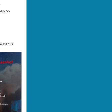
n
pen op
 zien is.