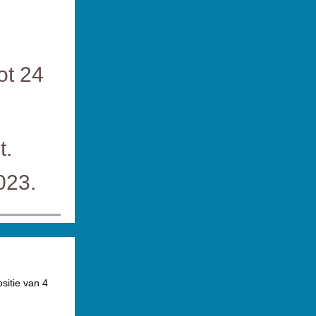
ot 24
t.
023.
ositie van 4