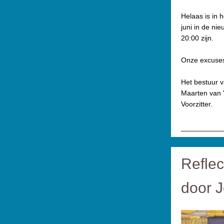
Helaas is in
juni in de ni
20:00 zijn.
Onze excuses 
Het bestuur v
Maarten van '
Voorzitter.
Reflec
door J