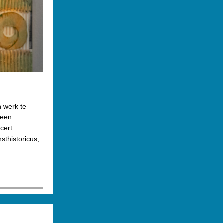
n werk te
 een
cert
sthistoricus,