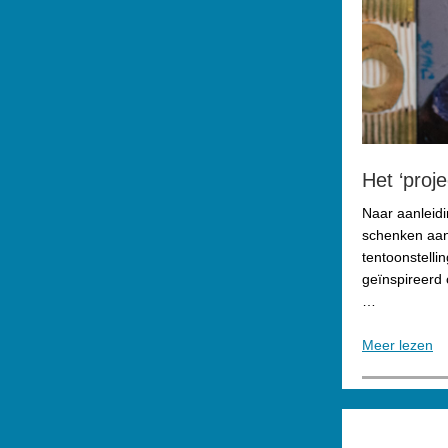
Het ‘proj
Naar aanleidi
schenken aan
tentoonstelli
geïnspireerd 
…
Meer lezen