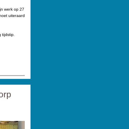
jn werk op 27
moet uiteraard
ijdstip.
orp