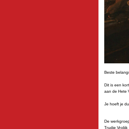
Beste belangs
Dit is een ko
aan de Hete 
Je hoeft je d
De werkgroe
Trudie Vrolijk