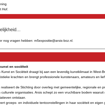
oning
t Hof.
elijkheid...
er nog vragen hebben: m5expositie@arsis-boz.nl.
 kunst en sociëteit
is Kunst en Sociëteit draagt bij aan een levendig kunstklimaat in West-B
tistieke krachten en brengt professionele kunstenaars, amateurs en lief
realiseert de Stichting door overleg met gemeentelijke, regionale en pr
culturele organisaties. Arsis schept zo een vruchtbare bodem waaruit
tiatieven ontstaan.
ert groeps- en individuele tentoonstellingen in haar sociëteit en eigen g