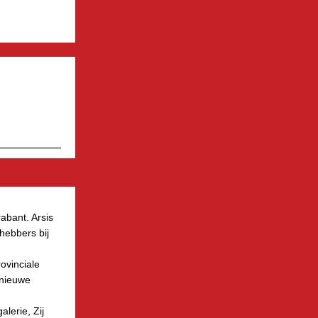
rabant. Arsis
hebbers bij
ovinciale
 nieuwe
alerie, Zij