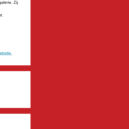
alerie, Zij
t.
ebsite.