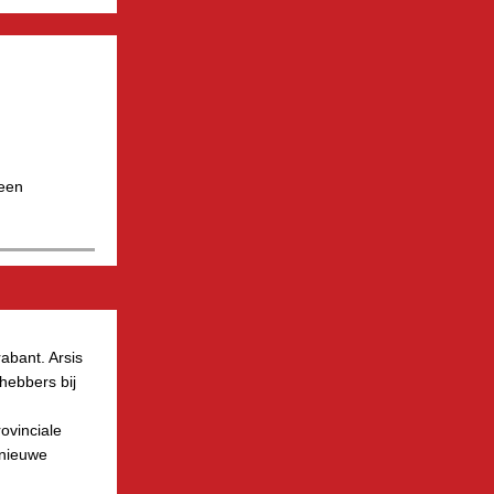
 een
rabant. Arsis
hebbers bij
ovinciale
 nieuwe