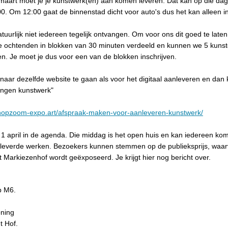
maart moet je je kunstwerk(en) aan komen leveren. Dat kan op die da
0. Om 12:00 gaat de binnenstad dicht voor auto's dus het kan alleen i
tuurlijk niet iedereen tegelijk ontvangen. Om voor ons dit goed te late
 ochtenden in blokken van 30 minuten verdeeld en kunnen we 5 kunst
n. Je moet je dus voor een van de blokken inschrijven.
naar dezelfde website te gaan als voor het digitaal aanleveren en dan 
engen kunstwerk"
enopzoom-expo.art/afspraak-maken-voor-aanleveren-kunstwerk/
t 1 april in de agenda. Die middag is het open huis en kan iedereen ko
geleverde werken. Bezoekers kunnen stemmen op de publieksprijs, waa
t Markiezenhof wordt geëxposeerd. Je krijgt hier nog bericht over.
p M6.
oning
t Hof.