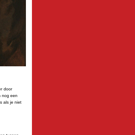
er door
jn nog een
 als je niet