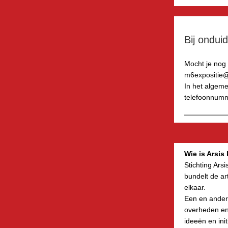
Bij onduid
Mocht je nog
m6expositie@
In het algeme
telefoonnumm
Wie is Arsis
Stichting Ars
bundelt de ar
elkaar.
Een en ander 
overheden en 
ideeën en ini