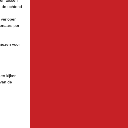
gen tussen
n de ochtend.
n verlopen
enaars per
kiezen voor
men kijken
rvan de