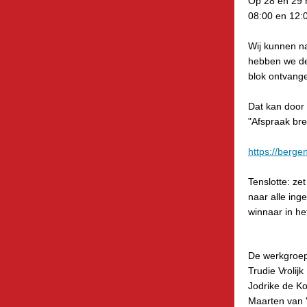
Op 28 en 29 
08:00 en 12:0
Wij kunnen na
hebben we de
blok ontvange
Dat kan door 
"Afspraak br
https://berg
Tenslotte: ze
naar alle in
winnaar in he
De werkgroe
Trudie Vrolijk
Jodrike de K
Maarten van '