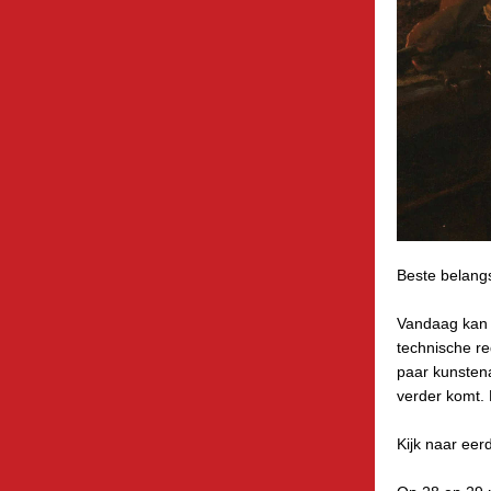
Beste belangs
Vandaag kan j
technische re
paar kunstena
verder komt. 
Kijk naar eer