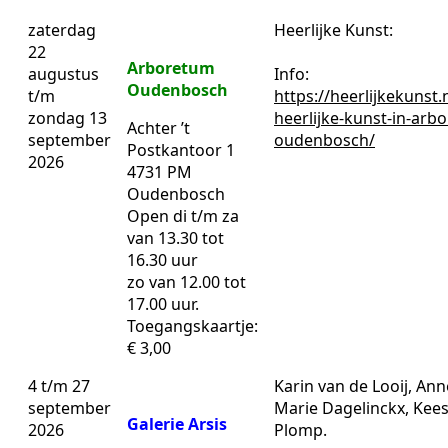
zaterdag
Heerlijke Kunst:
22
Arboretum
augustus
Info:
Oudenbosch
t/m
https://heerlijkekunst.
zondag 13
heerlijke-kunst-in-arb
Achter ’t
september
oudenbosch/
Postkantoor 1
2026
4731 PM
Oudenbosch
Open di t/m za
van 13.30 tot
16.30 uur
zo van 12.00 tot
17.00 uur.
Toegangskaartje:
€ 3,00
4 t/m 27
Karin van de Looij, Ann
september
Marie Dagelinckx, Kee
Galerie Arsis
2026
Plomp.