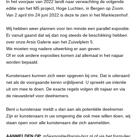
In het voorjaar van 2022 landt naar verwachting de volgende
editie van het M5 project, Hoge Luchten, in Bergen op Zoom.
Van 2 april t/m 24 juni 2022 is deze te zien in het Markiezenhof.
Wij hebben weer plannen voor ten minste een parallel expositie.
Er vanuit gaand dat wij dan nog steeds de beschikking hebben
over onze Arsis Galerie aan het Zuivelplein 5.
We moeten nog nadere uitwerking er aan geven.
Of er ook andere exposities komen zal allemaal in het najaar
worden bepaald.
Kunstenaars kunnen zich weer opgeven bij ons. Dat is uiteraard
net als de voorgaande keren vrijblijvend. U spreekt uw intentie
uit om mee te doen. De exacte regels volgen dit najaar en via
de nieuwsbrief voor deelnemers.
Bent u kunstenaar meldt u dan aan als potentiële deelnemer.
Zijn er kunstenaars in uw omgeving die ook mee willen doen, wij
staan open voor alle kunstenaars die zich aanmelden.
AANMELDEN OP
: m5expositie@arsis-boz.nl of via het formulier