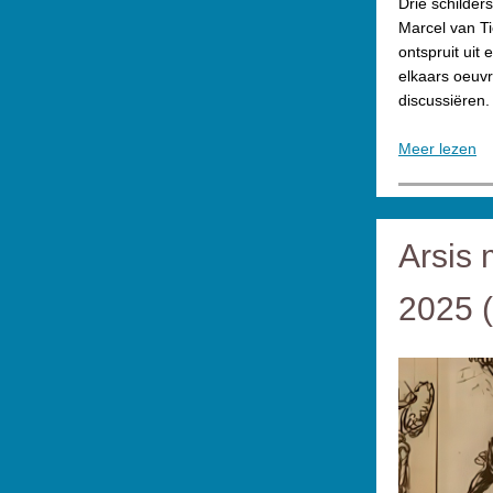
Drie schilder
Marcel van T
ontspruit uit
elkaars oeuvr
discussiëren. 
Meer lezen
Arsis 
2025 (