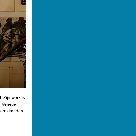
 Zijn werk is
n Venetie
ekers konden