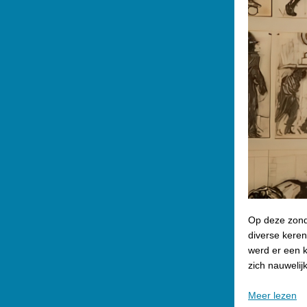
Op deze zonda
diverse keren
werd er een k
zich nauwelijk
Meer lezen