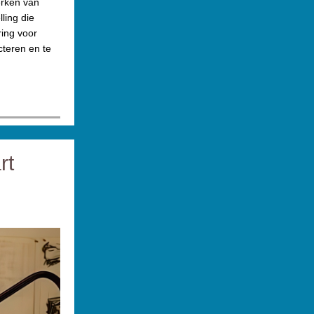
erken van
ling die
ring voor
cteren en te
rt