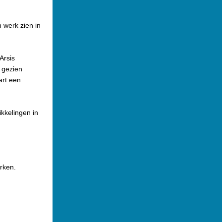
 werk zien in
Arsis
 gezien
art een
ikkelingen in
erken.