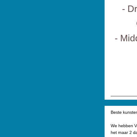
- D
- Mid
Beste kunsten
We hebben Va
het maar 2 d