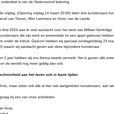
 onderdeel is van de Vastenavond beleving.
 vrijdag, (Opening vrijdag 14 maart 20:00) laten drie kunstenaars hun
Marcel van Tienen, Wim Lammers en Victor van de Lande.
e Arte 2024 was er veel aandacht voor het werk van William Kentridge. 
unstenaars die zijn werk en presentatie (in een apart gebouw) hebben
m onder de indruk. Daarom hebben wij speciaal zondagmiddag 23 ma
0) waarin wij aandacht geven aan deze bijzondere kunstenaar.
en 2 jaar hebben wij ons thema steeds vermeld. Het is gezien alle ontw
en de wereld nog meer geldig dan ooit.
schoonheid aan het leven ook in barre tijden.
t Arsis, maar zeker ook alle al dan niet aangesloten kunstenaars, aan w
e graag bij een van onze activiteiten.
an Arsis.
t Hof