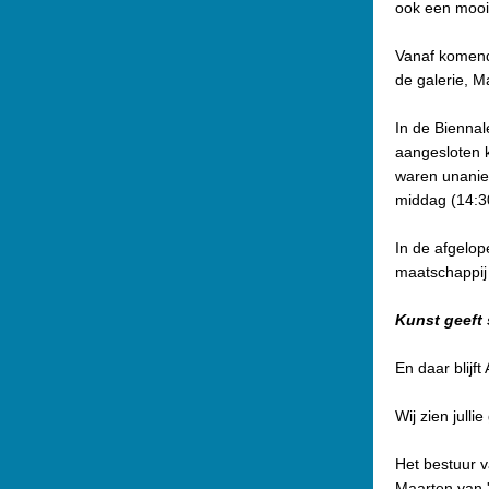
ook een mooi
Vanaf komende
de galerie, 
In de Biennal
aangesloten k
waren unanie
middag (14:3
In de afgelop
maatschappij 
Kunst geeft 
En daar blijf
Wij zien julli
Het bestuur v
Maarten van '