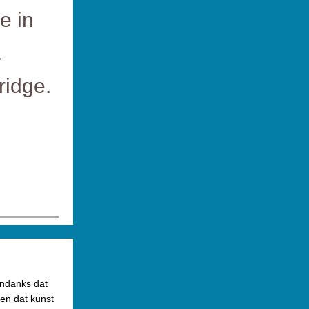
e in
.
ridge.
Ondanks dat
en dat kunst