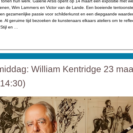
s tonen hun werk. Galerie Arsis opent op 14 maart een expositie met w
ienen, Wim Lammers en Victor van de Lande. Een boeiende tentoonstel
 een gezamenlijke passie voor schilderkunst en een diepgaande waarde
e. Al geruime tijd bezoeken de kunstenaars elkaars ateliers om te refle
Stijl en …
middag: William Kentridge 23 maa
14:30)