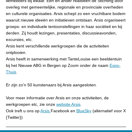
liefhebbers bij elkaar. Een en ander realiseert de Stichting door
overleg met gemeentelijke, regionale en provinciale overheden
en culturele organisaties. Arsis schept zo een vruchtbare bodem
waaruit nieuwe ideeën en initiatieven ontstaan. Arsis organiseert
groeps- en individuele tentoonstellingen in haar sociëteit en bij
derden. Zij houdt lezingen, presentaties, discussieavonden,
excursies, etc.
Arsis kent verschillende werkgroepen die de activiteiten
ontplooien.
Arsis heeft in samenwerking met TanteLouise een beeldentuin
bij het Nieuwe ABG in Bergen op Zoom onder de naam
Expo-
Thuis
.
Er zijn zo'n 50 kunstenaars bij Arsis aangesloten.
Voor meer informatie over Arsis en onze activiteiten, de
werkgroepen etc, zie onze
website Arsis
.
Ook treft u ons op
Arsis
Facebook en
BlueSky
(alternatief voor X
{Twitter})