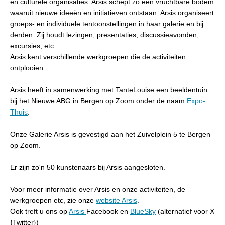
en culturele organisaties. Arsis schept zo een vruchtbare bodem
waaruit nieuwe ideeën en initiatieven ontstaan. Arsis organiseert
groeps- en individuele tentoonstellingen in haar galerie en bij
derden. Zij houdt lezingen, presentaties, discussieavonden,
excursies, etc.
Arsis kent verschillende werkgroepen die de activiteiten
ontplooien.
Arsis heeft in samenwerking met TanteLouise een beeldentuin
bij het Nieuwe ABG in Bergen op Zoom onder de naam
Expo-
Thuis
.
Onze Galerie Arsis is gevestigd aan het Zuivelplein 5 te Bergen
op Zoom.
Er zijn zo'n 50 kunstenaars bij Arsis aangesloten.
Voor meer informatie over Arsis en onze activiteiten, de
werkgroepen etc, zie onze
website Arsis
.
Ook treft u ons op
Arsis
Facebook en
BlueSky
(alternatief voor X
{Twitter})