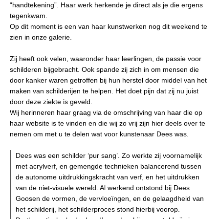
“handtekening”. Haar werk herkende je direct als je die ergens
tegenkwam.
Op dit moment is een van haar kunstwerken nog dit weekend te
zien in onze galerie.
Zij heeft ook velen, waaronder haar leerlingen, de passie voor
schilderen bijgebracht. Ook spande zij zich in om mensen die
door kanker waren getroffen bij hun herstel door middel van het
maken van schilderijen te helpen. Het doet pijn dat zij nu juist
door deze ziekte is geveld.
Wij herinneren haar graag via de omschrijving van haar die op
haar website is te vinden en die wij zo vrij zijn hier deels over te
nemen om met u te delen wat voor kunstenaar Dees was.
Dees was een schilder ‘pur sang’. Zo werkte zij voornamelijk
met acrylverf, en gemengde technieken balancerend tussen
de autonome uitdrukkingskracht van verf, en het uitdrukken
van de niet-visuele wereld. Al werkend ontstond bij Dees
Goosen de vormen, de vervloeïngen, en de gelaagdheid van
het schilderij, het schilderproces stond hierbij voorop.