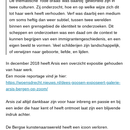
De thematische ‘rode draad’ was daarbij: geworteld zijn in
twee culturen. Zij onderzocht, hoe en op welke wijze zich dit
tot haar werk heeft verhouden. Verf was daarbij een medium
om soms heftig dan weer subtiel, tussen twee werelden
binnen een grensgebied de identiteit te onderzoeken. Dit
scheppen en onderzoeken was een daad om de context te
kunnen begrijpen van een immigrantengeschiedenis, en een
eigen beeld te vormen. Veel schilderijen zijn landschappelijk,
of verwijzen naar geboorte, liefde, en lijden.
In december 2018 heeft Arsis een overzicht expositie gehouden
van haar werk.
Een mooie reportage vind je hier:
https://woensdrecht.nieuws.nl/dees-goosen-exposeert-galerie-
arsis-bergen-op-zoom/
Arsis zal altijd dankbaar zijn voor haar inbreng en passie en bij
een ieder die haar kent of heeft ontmoet laat zijn een blijvende
indruk achter.
De Bergse kunstenaarswereld heeft een icoon verloren.