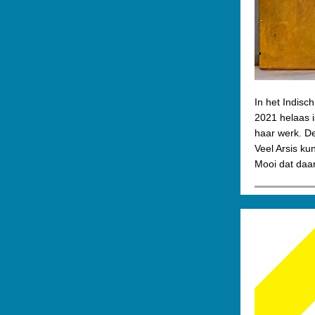
In het Indis
2021 helaas i
haar werk. D
Veel Arsis ku
Mooi dat daa