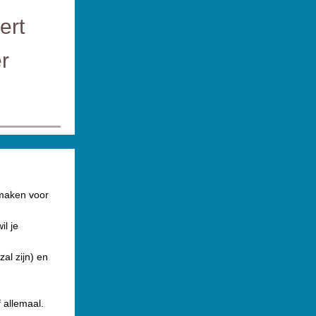
ert
r
 maken voor
l je
al zijn) en
 allemaal.