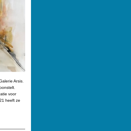
lerie Arsis.
onstelt.
atie voor
21 heeft ze