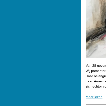
Van 28 novem
Wij presente
Haar belangri
haar. Annemar
zich echter v
Meer lezen