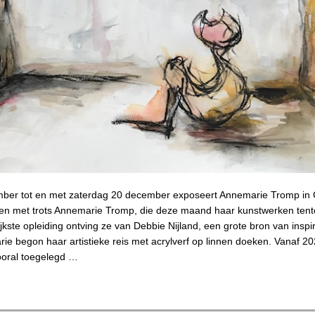
ber tot en met zaterdag 20 december exposeert Annemarie Tromp in Ga
ren met trots Annemarie Tromp, die deze maand haar kunstwerken tento
jkste opleiding ontving ze van Debbie Nijland, een grote bron van inspir
ie begon haar artistieke reis met acrylverf op linnen doeken. Vanaf 20
ooral toegelegd …