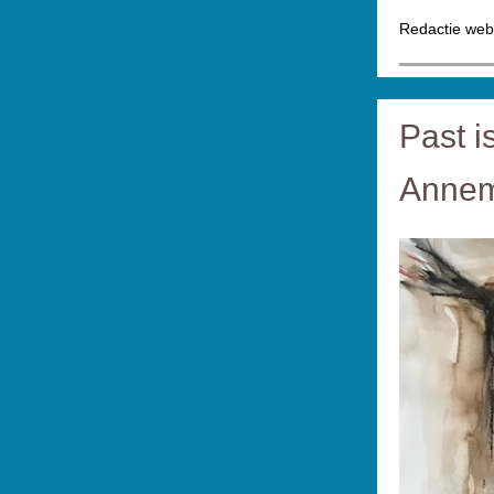
Redactie web
Past i
Annem