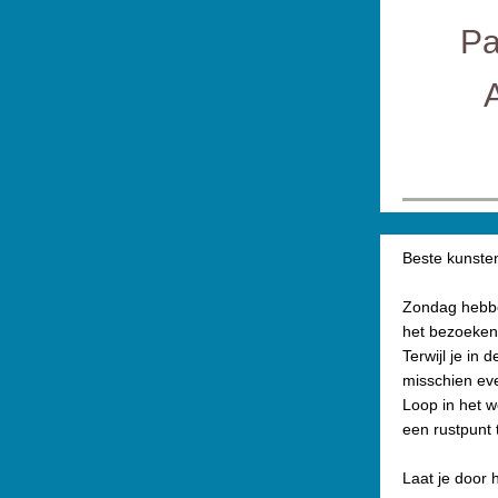
Pa
Beste kunsten
Zondag hebben
het bezoeken
Terwijl je in
misschien eve
Loop in het w
een rustpunt 
Laat je door 