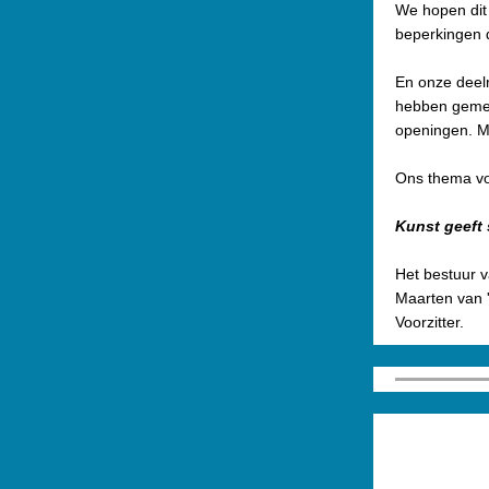
We hopen dit 
beperkingen d
En onze deeln
hebben gemeld
openingen. Mo
Ons thema voo
Kunst geeft 
Het bestuur v
Maarten van '
Voorzitter.