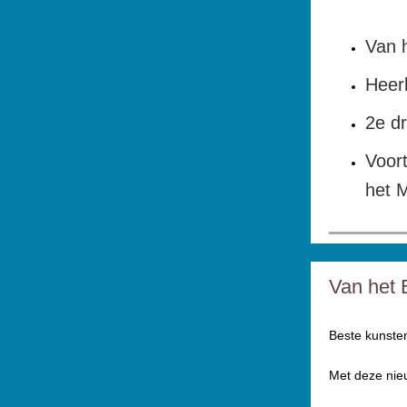
Van h
Heerl
2e d
Voor
het 
Van het 
Beste kunsten
Met deze nieu