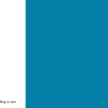
ling in een
e