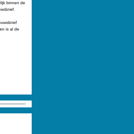
lijk binnen de
wsbrief.
euwsbrief
n is al de
.