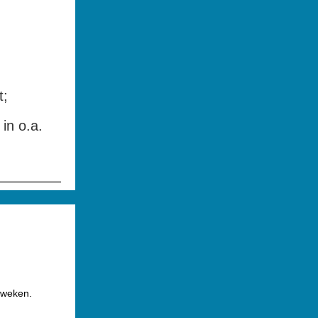
t;
in o.a.
 weken.