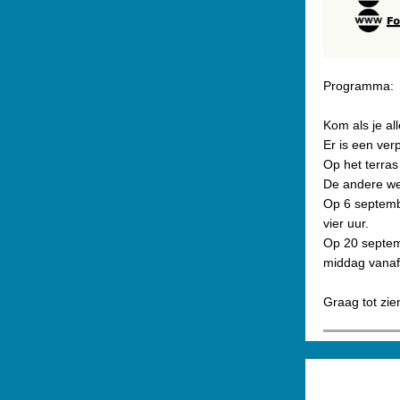
Programma:
Kom als je al
Er is een ver
Op het terras 
De andere we
Op 6 septemb
vier uur.
Op 20 septemb
middag vanaf 
Graag tot zie