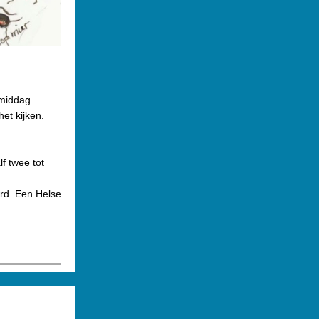
 middag.
et kijken.
f twee tot
ord. Een Helse