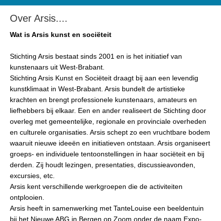
Over Arsis....
Wat is Arsis kunst en sociëteit
Stichting Arsis bestaat sinds 2001 en is het initiatief van
kunstenaars uit West-Brabant.
Stichting Arsis Kunst en Sociëteit draagt bij aan een levendig
kunstklimaat in West-Brabant. Arsis bundelt de artistieke
krachten en brengt professionele kunstenaars, amateurs en
liefhebbers bij elkaar. Een en ander realiseert de Stichting door
overleg met gemeentelijke, regionale en provinciale overheden
en culturele organisaties. Arsis schept zo een vruchtbare bodem
waaruit nieuwe ideeën en initiatieven ontstaan. Arsis organiseert
groeps- en individuele tentoonstellingen in haar sociëteit en bij
derden. Zij houdt lezingen, presentaties, discussieavonden,
excursies, etc.
Arsis kent verschillende werkgroepen die de activiteiten
ontplooien.
Arsis heeft in samenwerking met TanteLouise een beeldentuin
bij het Nieuwe ABG in Bergen op Zoom onder de naam Expo-