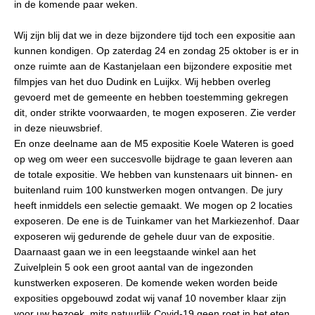
in de komende paar weken.
Wij zijn blij dat we in deze bijzondere tijd toch een expositie aan
kunnen kondigen. Op zaterdag 24 en zondag 25 oktober is er in
onze ruimte aan de Kastanjelaan een bijzondere expositie met
filmpjes van het duo Dudink en Luijkx. Wij hebben overleg
gevoerd met de gemeente en hebben toestemming gekregen
dit, onder strikte voorwaarden, te mogen exposeren. Zie verder
in deze nieuwsbrief.
En onze deelname aan de M5 expositie Koele Wateren is goed
op weg om weer een succesvolle bijdrage te gaan leveren aan
de totale expositie. We hebben van kunstenaars uit binnen- en
buitenland ruim 100 kunstwerken mogen ontvangen. De jury
heeft inmiddels een selectie gemaakt. We mogen op 2 locaties
exposeren. De ene is de Tuinkamer van het Markiezenhof. Daar
exposeren wij gedurende de gehele duur van de expositie.
Daarnaast gaan we in een leegstaande winkel aan het
Zuivelplein 5 ook een groot aantal van de ingezonden
kunstwerken exposeren. De komende weken worden beide
exposities opgebouwd zodat wij vanaf 10 november klaar zijn
voor uw bezoek, mits natuurlijk Covid-19 geen roet in het eten