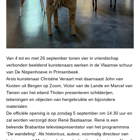
Van
4 tot en met 26 september
tonen vier in vriendschap
verbonden beeldend kunstenaars werken in de Vlaamse schuur
van
De Nispenhoeve
in
Prinsenbeek.
Arsis kunstenaar Christine Veraart
met daarnaast J
ohn van
Kooten
uit Bergen op Zoom,
Victor van de Lande
en
Marcel van
Tienen
van het eiland Tholen presenteren schilderijen,
tekeningen en objecten van hergebruikte en bijzondere
materialen.
De o
ffi
ciële opening is op
zondag 5 september
om
14.30 uur
en
zal worden verzorgd door René Bastiaanse. René is een
bekende Brabantse televisiepresentator van het programmma
“De wandeling”. Als historicus, auteur, voormalig directeur van