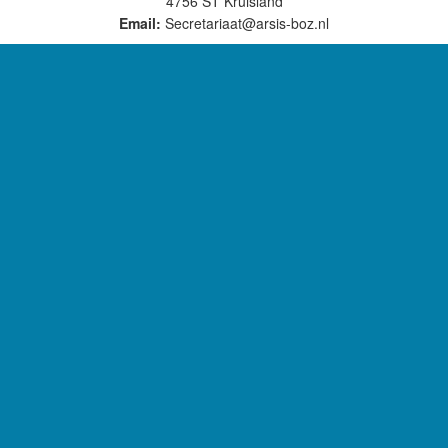
4756 ST Kruisland
Email:
Secretariaat@arsis-boz.nl