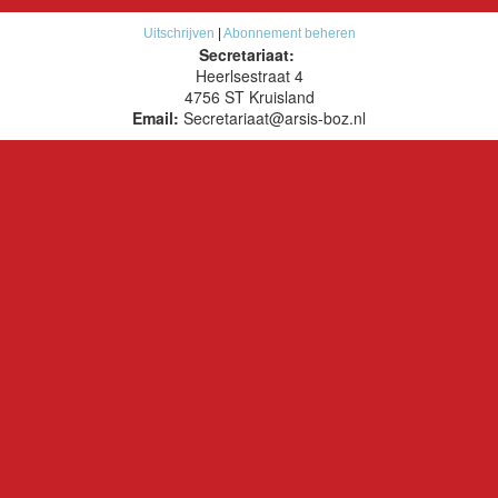
Uitschrijven
|
Abonnement beheren
Secretariaat:
Heerlsestraat 4
4756 ST Kruisland
Email:
Secretariaat@arsis-boz.nl