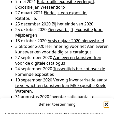
7 mei 2021
Ratatouille expositie verlengd,
Expositie Jan Wessendorp
27 maart 2021
Eindelijk een expositie,
Ratatouille.
25 december 2020
Bij het einde van 2020....
25 oktober 2020
Zien wat blijft, Expositie Joop
Mijsbergen
18 oktober 2020
Arsis najaar 2020 nieuwsbrief
3 oktober 2020
Herinnering voor het Aanleveren
kunstwerken voor de digitale catalogus
27 september 2020
Aanleveren kunstwerken
voor de digitale catalogus
24 september 2020
Tussentijds bericht over de
komende exposities
10 september 2020
Vervolg Inventarisatie aantal
te verwachten kunstwerken M5 Expositie Koele
Wateren.
31 augustus 2020
Inventarisatie aantal te
verwachten kunstwerken M5 Expositie Koele
Beheer toestemming
Wateren.
31 augustus 2020
Arsis na-zomer 2020