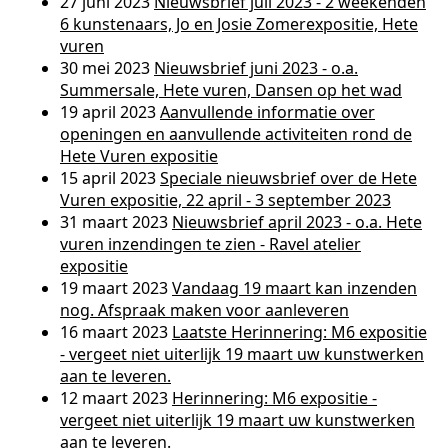
27 juni 2023
Nieuwsbrief juli 2023 - 2 weekenden
6 kunstenaars, Jo en Josie Zomerexpositie, Hete
vuren
30 mei 2023
Nieuwsbrief juni 2023 - o.a.
Summersale, Hete vuren, Dansen op het wad
19 april 2023
Aanvullende informatie over
openingen en aanvullende activiteiten rond de
Hete Vuren expositie
15 april 2023
Speciale nieuwsbrief over de Hete
Vuren expositie, 22 april - 3 september 2023
31 maart 2023
Nieuwsbrief april 2023 - o.a. Hete
vuren inzendingen te zien - Ravel atelier
expositie
19 maart 2023
Vandaag 19 maart kan inzenden
nog. Afspraak maken voor aanleveren
16 maart 2023
Laatste Herinnering: M6 expositie
- vergeet niet uiterlijk 19 maart uw kunstwerken
aan te leveren.
12 maart 2023
Herinnering: M6 expositie -
vergeet niet uiterlijk 19 maart uw kunstwerken
aan te leveren.