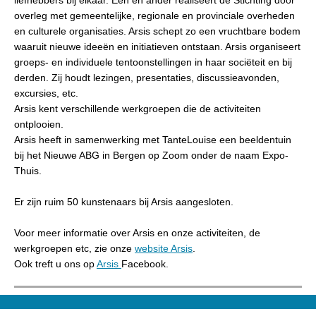
liefhebbers bij elkaar. Een en ander realiseert de Stichting door
overleg met gemeentelijke, regionale en provinciale overheden
en culturele organisaties. Arsis schept zo een vruchtbare bodem
waaruit nieuwe ideeën en initiatieven ontstaan. Arsis organiseert
groeps- en individuele tentoonstellingen in haar sociëteit en bij
derden. Zij houdt lezingen, presentaties, discussieavonden,
excursies, etc.
Arsis kent verschillende werkgroepen die de activiteiten
ontplooien.
Arsis heeft in samenwerking met TanteLouise een beeldentuin
bij het Nieuwe ABG in Bergen op Zoom onder de naam Expo-
Thuis.
Er zijn ruim 50 kunstenaars bij Arsis aangesloten.
Voor meer informatie over Arsis en onze activiteiten, de
werkgroepen etc, zie onze
website Arsis
.
Ook treft u ons op
Arsis
Facebook.