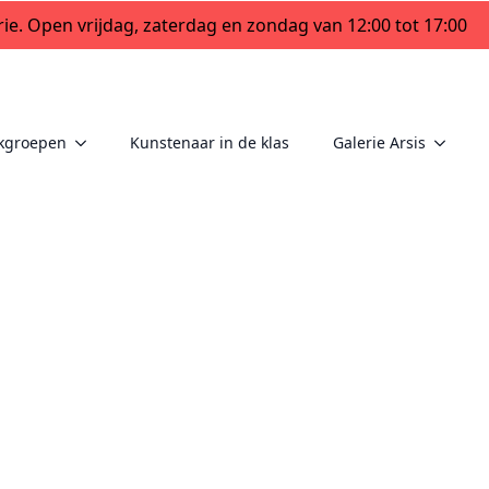
ie. Open vrijdag, zaterdag en zondag van 12:00 tot 17:00
kgroepen
Kunstenaar in de klas
Galerie Arsis