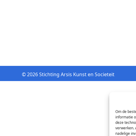
© 2026 Stichting Arsis Kunst en Societeit
Om de beste
informatie 
deze techno
verwerken. 
nadelige in