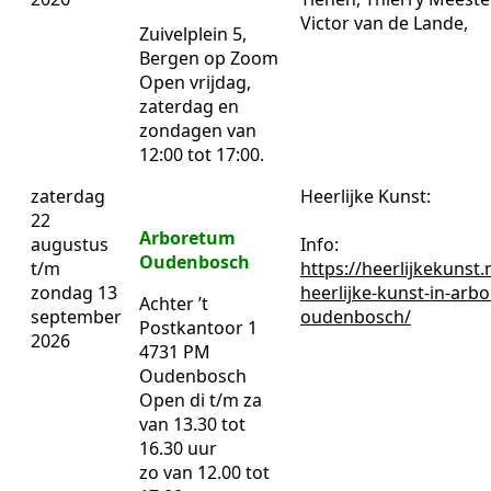
Victor van de Lande,
Zuivelplein 5,
Bergen op Zoom
Open vrijdag,
zaterdag en
zondagen van
12:00 tot 17:00.
zaterdag
Heerlijke Kunst:
22
Arboretum
augustus
Info:
Oudenbosch
t/m
https://heerlijkekunst.
zondag 13
heerlijke-kunst-in-arb
Achter ’t
september
oudenbosch/
Postkantoor 1
2026
4731 PM
Oudenbosch
Open di t/m za
van 13.30 tot
16.30 uur
zo van 12.00 tot