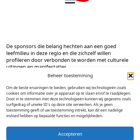
De sponsors die belang hechten aan een goed
leefmilieu in deze regio en die zichzelf willen
profileren door verbonden te worden met culturele
uitingen en manifestaties.
Beheer toestemming
Arsis kan haar doelstellingen najagen met dank aan:
Om de beste ervaringen te bieden, gebruiken wij technologieën zoals
cookies om informatie over je apparaat op te slaan en/of te raadplegen.
Door in te stemmen met deze technologieën kunnen wij gegevens zoals
Gemeente Bergen op Zoom NL
surfgedrag of unieke ID's op deze site verwerken. Als je geen
Stichting KunstWerk – Bergen op Zoom
toestemming geeft of uw toestemming intrekt, kan dit een nadelige
Bergen op Zoom nieuws
invloed hebben op bepaalde functies en mogelijkheden.
Rabobank Markiezaat
Tante Louise
Accepteren