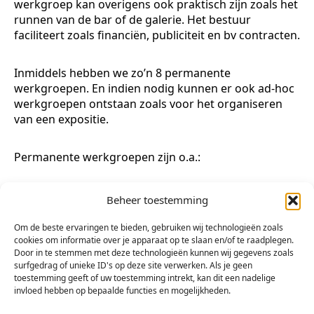
werkgroep kan overigens ook praktisch zijn zoals het
runnen van de bar of de galerie. Het bestuur
faciliteert zoals financiën, publiciteit en bv contracten.
Inmiddels hebben we zo’n 8 permanente
werkgroepen. En indien nodig kunnen er ook ad-hoc
werkgroepen ontstaan zoals voor het organiseren
van een expositie.
Permanente werkgroepen zijn o.a.:
Activiteiten
Beheer toestemming
Bar
Blanco
Om de beste ervaringen te bieden, gebruiken wij technologieën zoals
Cumenu
cookies om informatie over je apparaat op te slaan en/of te raadplegen.
Door in te stemmen met deze technologieën kunnen wij gegevens zoals
Expo Thuis (voor meer info zie de
Expo-Thuis website
)
surfgedrag of unieke ID's op deze site verwerken. Als je geen
Galerie Arsis
toestemming geeft of uw toestemming intrekt, kan dit een nadelige
Heerlijke Kunst (Voor meer info zie de
Heerlijke Kunst
invloed hebben op bepaalde functies en mogelijkheden.
website
)