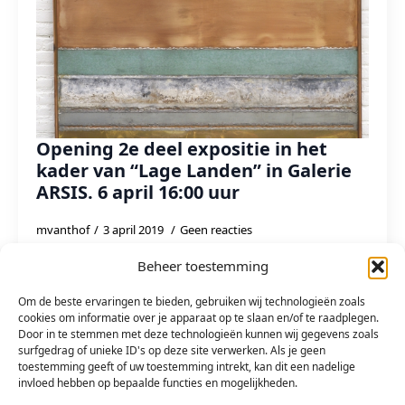
Opening 2e deel expositie in het
kader van “Lage Landen” in Galerie
ARSIS. 6 april 16:00 uur
mvanthof
3 april 2019
Geen reacties
Op 5 april gaat er een nieuwe expositie van start van
Beheer toestemming
de volgende 12 kunstwerken die ingezonden zijn en
zijn geselecteerd door de jury in het kader van de
Om de beste ervaringen te bieden, gebruiken wij technologieën zoals
“Lage…
cookies om informatie over je apparaat op te slaan en/of te raadplegen.
Door in te stemmen met deze technologieën kunnen wij gegevens zoals
surfgedrag of unieke ID's op deze site verwerken. Als je geen
Read more
toestemming geeft of uw toestemming intrekt, kan dit een nadelige
invloed hebben op bepaalde functies en mogelijkheden.