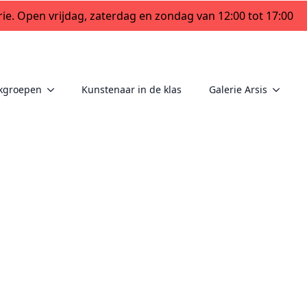
ie. Open vrijdag, zaterdag en zondag van 12:00 tot 17:00
kgroepen
Kunstenaar in de klas
Galerie Arsis