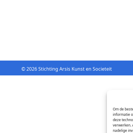
© 2026 Stichting Arsis Kunst en Societeit
Om de beste
informatie 
deze techno
verwerken. 
nadelige in