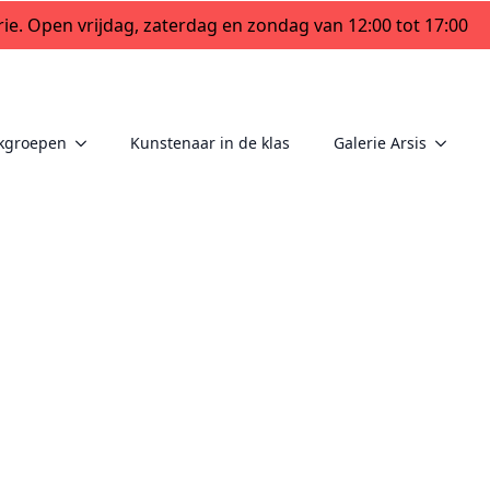
ie. Open vrijdag, zaterdag en zondag van 12:00 tot 17:00
kgroepen
Kunstenaar in de klas
Galerie Arsis