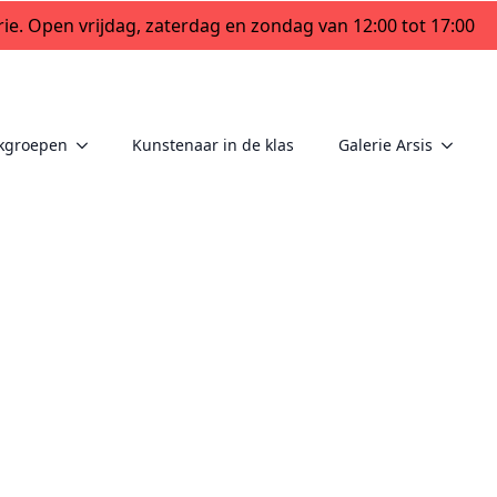
ie. Open vrijdag, zaterdag en zondag van 12:00 tot 17:00
kgroepen
Kunstenaar in de klas
Galerie Arsis