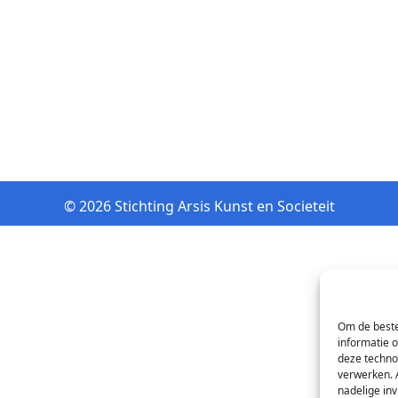
© 2026 Stichting Arsis Kunst en Societeit
Om de beste
informatie 
deze techno
verwerken. 
nadelige in