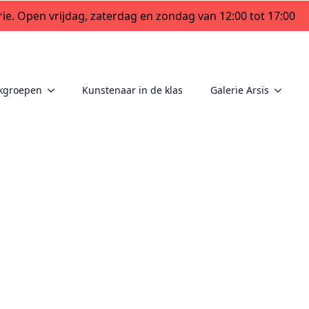
ie. Open vrijdag, zaterdag en zondag van 12:00 tot 17:00
kgroepen
Kunstenaar in de klas
Galerie Arsis