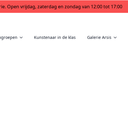
ie. Open vrijdag, zaterdag en zondag van 12:00 tot 17:00
kgroepen
Kunstenaar in de klas
Galerie Arsis