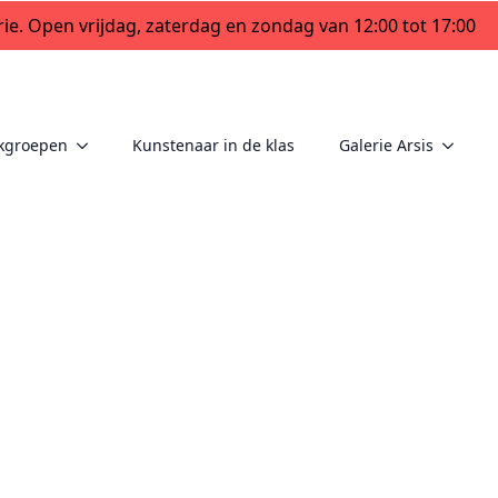
ie. Open vrijdag, zaterdag en zondag van 12:00 tot 17:00
kgroepen
Kunstenaar in de klas
Galerie Arsis