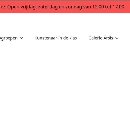
ie. Open vrijdag, zaterdag en zondag van 12:00 tot 17:00
kgroepen
Kunstenaar in de klas
Galerie Arsis