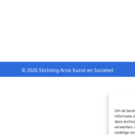
© 2026 Stichting Arsis Kunst en Societeit
Om de beste
informatie 
deze techno
verwerken. 
nadelige in