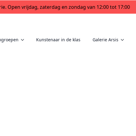
ie. Open vrijdag, zaterdag en zondag van 12:00 tot 17:00
kgroepen
Kunstenaar in de klas
Galerie Arsis