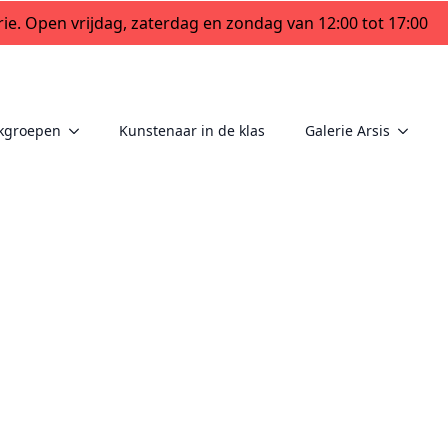
ie. Open vrijdag, zaterdag en zondag van 12:00 tot 17:00
kgroepen
Kunstenaar in de klas
Galerie Arsis