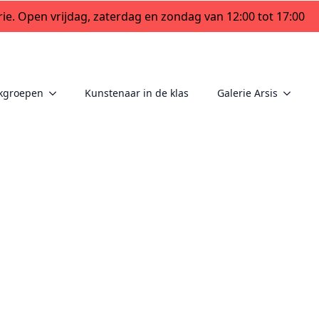
ie. Open vrijdag, zaterdag en zondag van 12:00 tot 17:00
kgroepen
Kunstenaar in de klas
Galerie Arsis