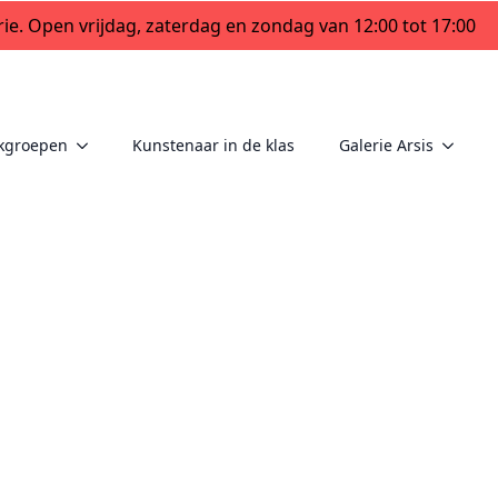
ie. Open vrijdag, zaterdag en zondag van 12:00 tot 17:00
kgroepen
Kunstenaar in de klas
Galerie Arsis