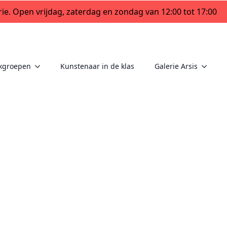
ie. Open vrijdag, zaterdag en zondag van 12:00 tot 17:00
kgroepen
Kunstenaar in de klas
Galerie Arsis