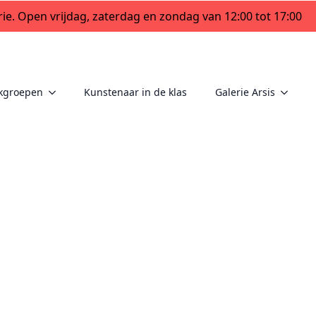
ie. Open vrijdag, zaterdag en zondag van 12:00 tot 17:00
kgroepen
Kunstenaar in de klas
Galerie Arsis