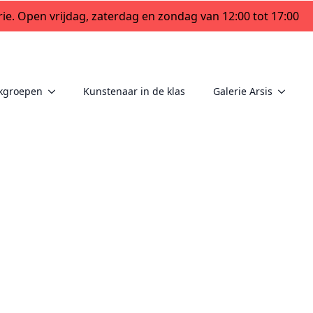
ie. Open vrijdag, zaterdag en zondag van 12:00 tot 17:00
kgroepen
Kunstenaar in de klas
Galerie Arsis