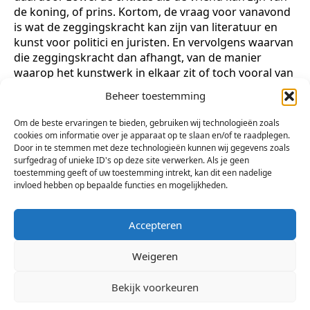
de koning, of prins. Kortom, de vraag voor vanavond
is wat de zeggingskracht kan zijn van literatuur en
kunst voor politici en juristen. En vervolgens waarvan
die zeggingskracht dan afhangt, van de manier
waarop het kunstwerk in elkaar zit of toch vooral van
de blik waarmee je ernaar kijkt.
Beheer toestemming
U bent welkom bij Stichting Arsis kunst en sociëteit
Om de beste ervaringen te bieden, gebruiken wij technologieën zoals
West-Brabant op 8 maart 2018.
cookies om informatie over je apparaat op te slaan en/of te raadplegen.
De zaal gaat open om 19.30 uur. De lezing begint om
Door in te stemmen met deze technologieën kunnen wij gegevens zoals
20.30 uur
surfgedrag of unieke ID's op deze site verwerken. Als je geen
toestemming geeft of uw toestemming intrekt, kan dit een nadelige
Over het proefschrift van Carinne Elion-Valter
invloed hebben op bepaalde functies en mogelijkheden.
Facebook Arsis
Accepteren
Weigeren
Bekijk voorkeuren