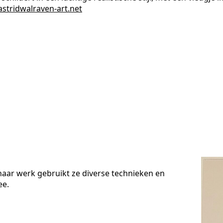
stridwalraven-art.net
 haar werk gebruikt ze diverse technieken en
ee.