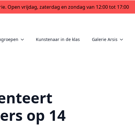
ie. Open vrijdag, zaterdag en zondag van 12:00 tot 17:00
kgroepen
Kunstenaar in de klas
Galerie Arsis
senteert
ers op 14