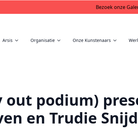
Bezoek onze Galer
Arsis
Organisatie
Onze Kunstenaars
Wer
ry out podium) pre
ven en Trudie Snijd