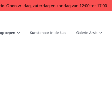
ie. Open vrijdag, zaterdag en zondag van 12:00 tot 17:00
kgroepen
Kunstenaar in de klas
Galerie Arsis