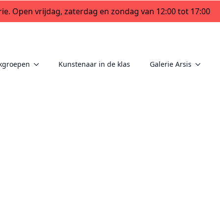
ie. Open vrijdag, zaterdag en zondag van 12:00 tot 17:00
kgroepen
Kunstenaar in de klas
Galerie Arsis