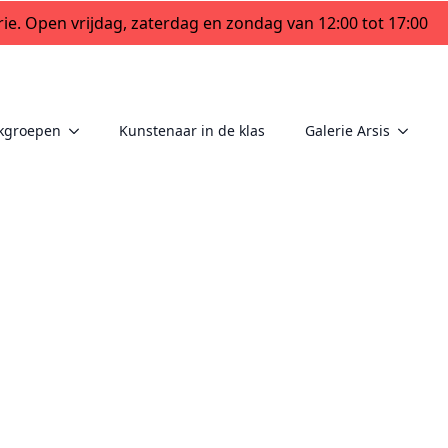
ie. Open vrijdag, zaterdag en zondag van 12:00 tot 17:00
kgroepen
Kunstenaar in de klas
Galerie Arsis