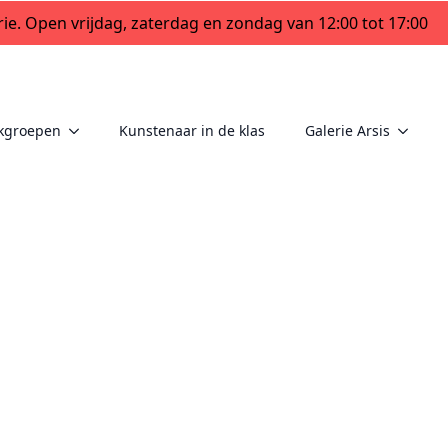
ie. Open vrijdag, zaterdag en zondag van 12:00 tot 17:00
kgroepen
Kunstenaar in de klas
Galerie Arsis