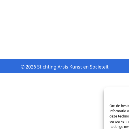
© 2026 Stichting Arsis Kunst en Societeit
Om de beste
informatie 
deze techno
verwerken. 
nadelige in