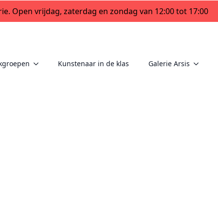
ie. Open vrijdag, zaterdag en zondag van 12:00 tot 17:00
kgroepen
Kunstenaar in de klas
Galerie Arsis