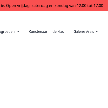
ie. Open vrijdag, zaterdag en zondag van 12:00 tot 17:00
kgroepen
Kunstenaar in de klas
Galerie Arsis