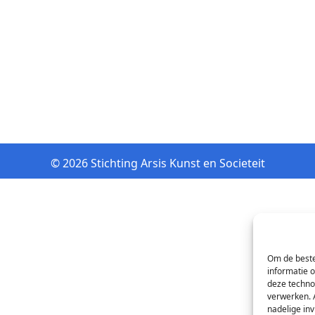
© 2026 Stichting Arsis Kunst en Societeit
Om de beste
informatie 
deze techno
verwerken. 
nadelige in