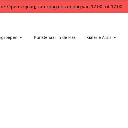
ie. Open vrijdag, zaterdag en zondag van 12:00 tot 17:00
kgroepen
Kunstenaar in de klas
Galerie Arsis