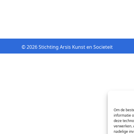
© 2026 Stichting Arsis Kunst en Societeit
Om de beste
informatie 
deze techno
verwerken. 
nadelige in