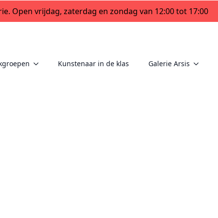
ie. Open vrijdag, zaterdag en zondag van 12:00 tot 17:00
kgroepen
Kunstenaar in de klas
Galerie Arsis