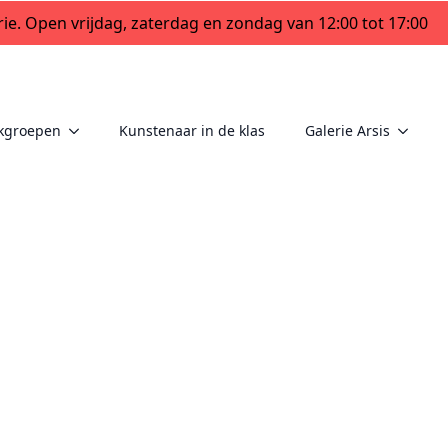
ie. Open vrijdag, zaterdag en zondag van 12:00 tot 17:00
kgroepen
Kunstenaar in de klas
Galerie Arsis