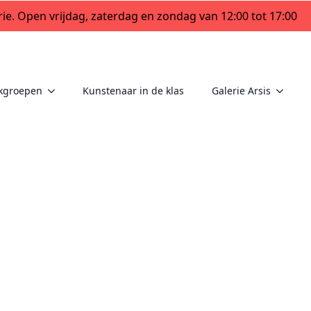
ie. Open vrijdag, zaterdag en zondag van 12:00 tot 17:00
kgroepen
Kunstenaar in de klas
Galerie Arsis