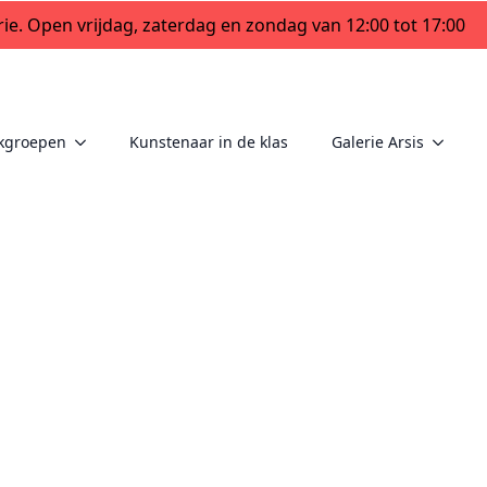
ie. Open vrijdag, zaterdag en zondag van 12:00 tot 17:00
kgroepen
Kunstenaar in de klas
Galerie Arsis